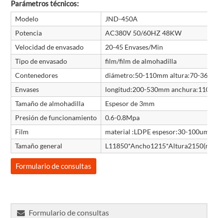
Parámetros técnicos:
Modelo
JND-450A
Potencia
AC380V 50/60HZ 48KW
Velocidad de envasado
20-45 Envases/Min
Tipo de envasado
film/film de almohadilla
Contenedores
diámetro:50-110mm altura:70-360
Envases
longitud:200-530mm anchura:110-
Tamaño de almohadilla
Espesor de 3mm
Presión de funcionamiento
0.6-0.8Mpa
Film
material :LDPE espesor:30-100um Max
Tamaño general
L11850*Ancho1215*Altura2150(mm
Formulario de consultas
Formulario de consultas