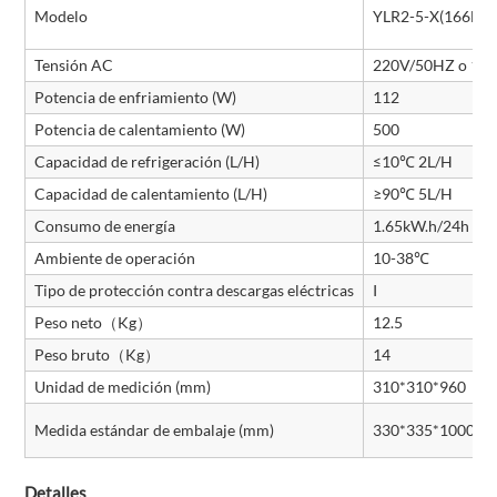
Modelo
YLR2-5-X(166L)
Tensión AC
220V/50HZ o 11
Potencia de enfriamiento (W)
112
Potencia de calentamiento (W)
500
Capacidad de refrigeración (L/H)
≤10℃ 2L/H
Capacidad de calentamiento (L/H)
≥90℃ 5L/H
Consumo de energía
1.65kW.h/24h
Ambiente de operación
10-38℃
Tipo de protección contra descargas eléctricas
I
Peso neto（Kg）
12.5
Peso bruto（Kg）
14
Unidad de medición (mm)
310*310*960
Medida estándar de embalaje (mm)
330*335*1000
Detalles